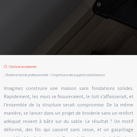
/
Outils et accessoires
/ Broderie textile professionnelle : l’importance des supports stabilisateurs
Imaginez construire une maison sans fondations solides.
Rapidement, les murs se fissureraient, le toit s’affaisserait, et
l’ensemble de la structure serait compromise. De la même
manière, se lancer dans un projet de broderie sans un renfort
adéquat revient à bâtir sur du sable. Le résultat ? Un motif
déformé, des fils qui cassent sans cesse, et un gaspillage