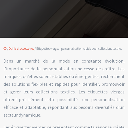
/
Outils et accessoires
/ Étiquettes vierges : personnalisation rapide pour collections textiles
Dans un marché de la mode en constante évolution,
l’importance de la personnalisation ne cesse de croître. Les
marques, qu’elles soient établies ou émergentes, recherchent
des solutions flexibles et rapides pour identifier, promouvoir
et gérer leurs collections textiles. Les étiquettes vierges
offrent précisément cette possibilité : une personnalisation
efficace et adaptable, répondant aux besoins diversifiés d’un
secteur dynamique.
Les étiquettes vierges se présentent comme la réponse idéale