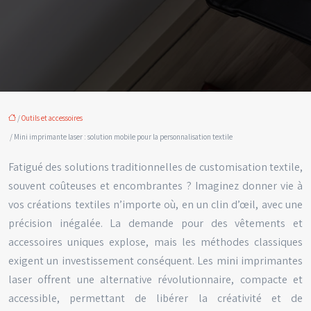
/
Outils et accessoires
/ Mini imprimante laser : solution mobile pour la personnalisation textile
Fatigué des solutions traditionnelles de customisation textile,
souvent coûteuses et encombrantes ? Imaginez donner vie à
vos créations textiles n’importe où, en un clin d’œil, avec une
précision inégalée. La demande pour des vêtements et
accessoires uniques explose, mais les méthodes classiques
exigent un investissement conséquent. Les mini imprimantes
laser offrent une alternative révolutionnaire, compacte et
accessible, permettant de libérer la créativité et de