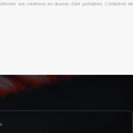
nsformer vos créations en œuvres d’art portables. L’industrie de
s.