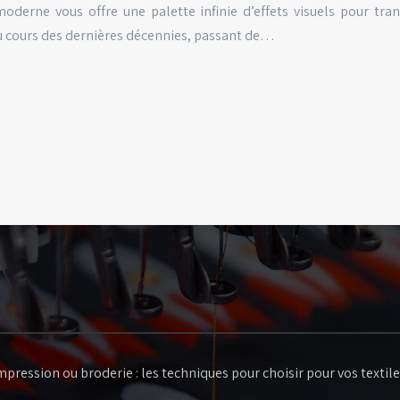
oderne vous offre une palette infinie d’effets visuels pour tra
au cours des dernières décennies, passant de…
mpression ou broderie : les techniques pour choisir pour vos textile