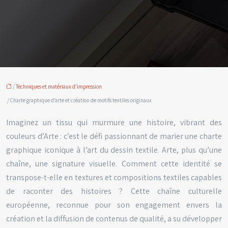
/
Techniques et matériaux d’impression
/ Charte graphique d’arte et création de motifs textiles originaux
Imaginez un tissu qui murmure une histoire, vibrant des
couleurs d’Arte : c’est le défi passionnant de marier une charte
graphique iconique à l’art du dessin textile. Arte, plus qu’une
chaîne, une signature visuelle. Comment cette identité se
transpose-t-elle en textures et compositions textiles capables
de raconter des histoires ? Cette chaîne culturelle
européenne, reconnue pour son engagement envers la
création et la diffusion de contenus de qualité, a su développer