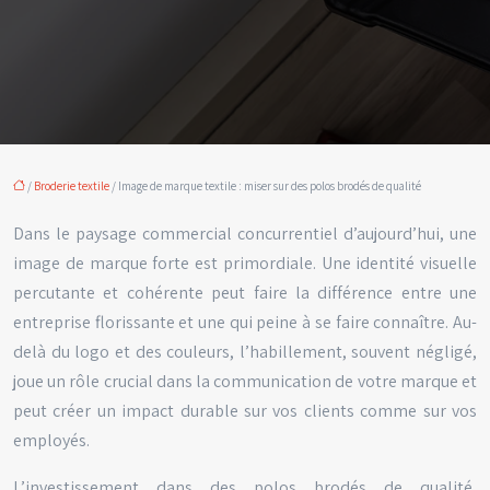
/
Broderie textile
/ Image de marque textile : miser sur des polos brodés de qualité
Dans le paysage commercial concurrentiel d’aujourd’hui, une
image de marque forte est primordiale. Une identité visuelle
percutante et cohérente peut faire la différence entre une
entreprise florissante et une qui peine à se faire connaître. Au-
delà du logo et des couleurs, l’habillement, souvent négligé,
joue un rôle crucial dans la communication de votre marque et
peut créer un impact durable sur vos clients comme sur vos
employés.
L’investissement dans des polos brodés de qualité,