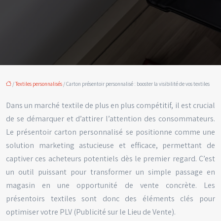
/
Textiles personnalisés
/ Carton présentoir personnalisé : booster la visibilité de vos textiles
Dans un marché textile de plus en plus compétitif, il est crucial
de se démarquer et d’attirer l’attention des consommateurs.
Le présentoir carton personnalisé se positionne comme une
solution marketing astucieuse et efficace, permettant de
captiver ces acheteurs potentiels dès le premier regard. C’est
un outil puissant pour transformer un simple passage en
magasin en une opportunité de vente concrète. Les
présentoirs textiles sont donc des éléments clés pour
optimiser votre PLV (Publicité sur le Lieu de Vente).